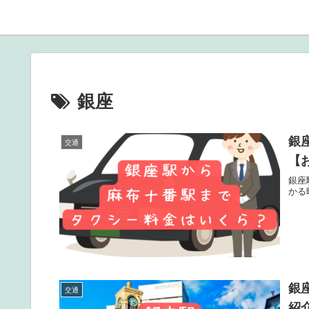
銀座
銀
交通
【
銀座
かる
銀
交通
紹