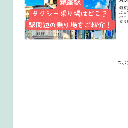
銀座
ぶ日
のエ
乗り
スポ