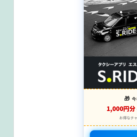
🎁
今
1,000円分
お得なチ