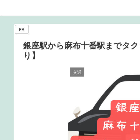
PR
銀座駅から麻布十番駅までタク
り】
交通