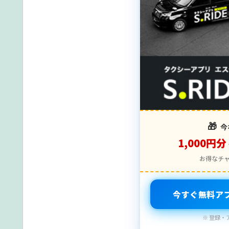
🎁
今
1,000円分
お得なチ
今すぐ無料ア
※ 登録・