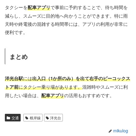
タクシーを
配車アプリ
で事前に予約することで、待ち時間を
減らし、スムーズに目的地へ向かうことができます。特に雨
天時や終電後の混雑する時間帯には、アプリの利用が非常に
便利です。
まとめ
洋光台駅
には
出入口（1か所のみ）を出て右手のピーコックス
トア前
にタクシー乗り場があります。
混雑時やスムーズに利
用したい場合は、
配車アプリ
の活用もおすすめです。
交通
根岸線
洋光台
mikulog