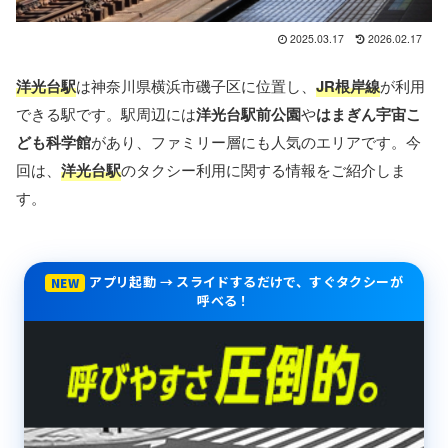
2025.03.17
2026.02.17
洋光台駅
は神奈川県横浜市磯子区に位置し、
JR根岸線
が利用
できる駅です。駅周辺には
洋光台駅前公園
や
はまぎん宇宙こ
ども科学館
があり、ファミリー層にも人気のエリアです。今
回は、
洋光台駅
のタクシー利用に関する情報をご紹介しま
す。
アプリ起動 → スライドするだけで、すぐタクシーが
NEW
呼べる！