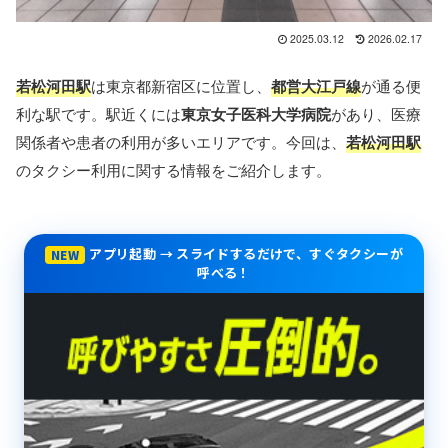
2025.03.12
2026.02.17
若松河田駅
は東京都新宿区に位置し、
都営大江戸線
が通る便
利な駅です。駅近くには
東京女子医科大学病院
があり、医療
関係者や患者の利用が多いエリアです。今回は、
若松河田駅
のタクシー利用に関する情報をご紹介します。
アプリ起動 → スライドするだけで、すぐタクシーが
NEW
呼べる！