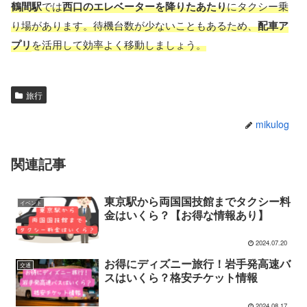
鶴間駅
では
西口のエレベーターを降りたあたり
にタクシー乗
り場があります。待機台数が少ないこともあるため、
配車ア
プリ
を活用して効率よく移動しましょう。
旅行
mikulog
関連記事
東京駅から両国国技館までタクシー料
イベント
金はいくら？【お得な情報あり】
2024.07.20
お得にディズニー旅行！岩手発高速バ
交通
スはいくら？格安チケット情報
2024.08.17