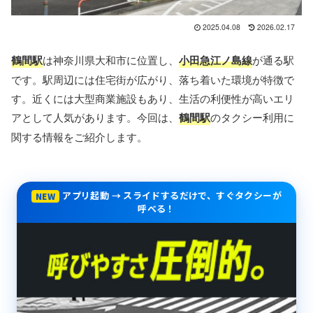
2025.04.08
2026.02.17
鶴間駅
は神奈川県大和市に位置し、
小田急江ノ島線
が通る駅
です。駅周辺には住宅街が広がり、落ち着いた環境が特徴で
す。近くには大型商業施設もあり、生活の利便性が高いエリ
アとして人気があります。今回は、
鶴間駅
のタクシー利用に
関する情報をご紹介します。
アプリ起動 → スライドするだけで、すぐタクシーが
NEW
呼べる！