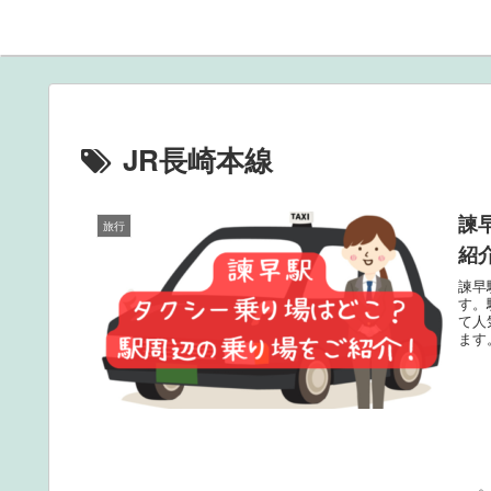
JR長崎本線
諫
旅行
紹
諫早
す。
て人
ます