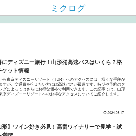
ミクログ
得にディズニー旅行！山形発高速バスはいくら？格
チケット情報
から東京ディズニーリゾート（TDR）へのアクセスには、様々な手段が
ますが、交通費を抑えたい方には高速バスが最適です。時期や予約のタ
ングによってはさらにお得な価格で利用できます。この記事では、山形
東京ディズニーリゾートへのお得なアクセスについてご紹介します。
2024.08.17
山形】ワイン好き必見！高畠ワイナリーで見学・試
を満喫