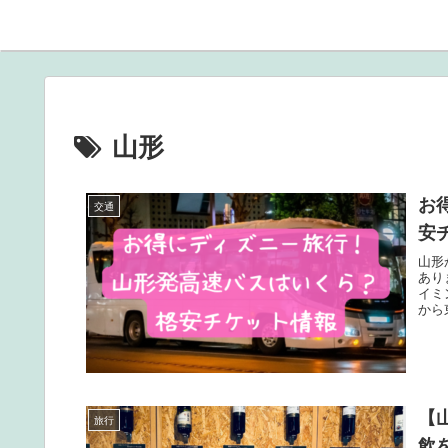
山形
お
交通
安
山形
あり
イミ
から
【
旅行
飲