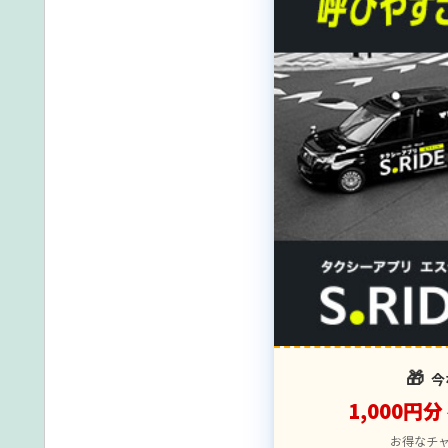
🎁
今
1,000円分
お得なチ