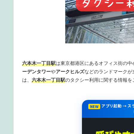
六本木一丁目駅
は東京都港区にあるオフィス街の中
ーデンタワー
や
アークヒルズ
などのランドマークが
は、
六本木一丁目駅
のタクシー利用に関する情報を
アプリ起動 → 
NEW