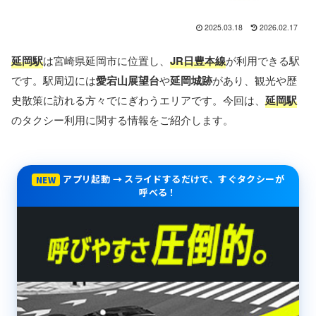
2025.03.18
2026.02.17
延岡駅
は宮崎県延岡市に位置し、
JR日豊本線
が利用できる駅
です。駅周辺には
愛宕山展望台
や
延岡城跡
があり、観光や歴
史散策に訪れる方々でにぎわうエリアです。今回は、
延岡駅
のタクシー利用に関する情報をご紹介します。
アプリ起動 → スライドするだけで、すぐタクシーが
NEW
呼べる！