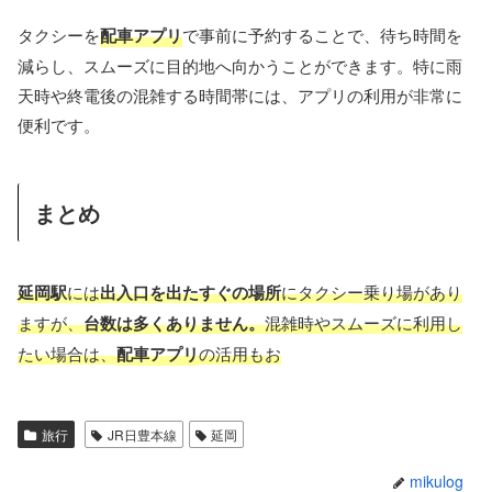
タクシーを
配車アプリ
で事前に予約することで、待ち時間を
減らし、スムーズに目的地へ向かうことができます。特に雨
天時や終電後の混雑する時間帯には、アプリの利用が非常に
便利です。
まとめ
延岡駅
には
出入口を出たすぐの場所
にタクシー乗り場があり
ますが、
台数は多くありません。
混雑時やスムーズに利用し
たい場合は、
配車アプリ
の活用もお
旅行
JR日豊本線
延岡
mikulog