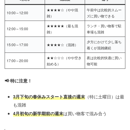
★★★★☆（やや混
午前中は比較的スムー
10:00～12:00
雑）
ズに買い物できる
★★★★★（最も混
ランチ・買い物客で駐
12:00～15:00
雑）
車場も混雑
夕方にかけて少し落ち
15:00～17:00
★★★★☆（混雑）
着くが混雑継続
★★☆☆☆（やや空き
夜は比較的快適に買い
17:00～20:00
始める）
物可能
📢 特に注意！
3月下旬の春休みスタート直後の週末
（特に土曜日）は最
も混雑
4月初旬の新学期前の週末
は買い物客で混み合う