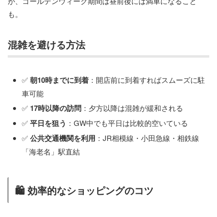
が、ゴールデンウィーク期間は昼前後には満車になること
も。
混雑を避ける方法
✅
朝10時までに到着
：開店前に到着すればスムーズに駐
車可能
✅
17時以降の訪問
：夕方以降は混雑が緩和される
✅
平日を狙う
：GW中でも平日は比較的空いている
✅
公共交通機関を利用
：JR相模線・小田急線・相鉄線
「海老名」駅直結
🛍 効率的なショッピングのコツ