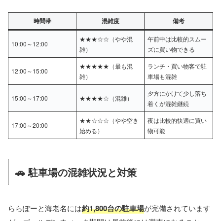
時間帯
混雑度
備考
★★★☆☆（やや混
午前中は比較的スムー
10:00～12:00
雑）
ズに買い物できる
★★★★★（最も混
ランチ・買い物客で駐
12:00～15:00
雑）
車場も混雑
夕方にかけて少し落ち
15:00～17:00
★★★★☆（混雑）
着くが混雑継続
★★☆☆☆（やや空き
夜は比較的快適に買い
17:00～20:00
始める）
物可能
🚗 駐車場の混雑状況と対策
ららぽーと海老名には
約1,800台の駐車場
が完備されています