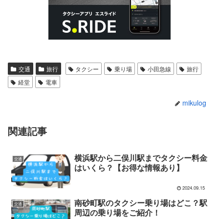
交通
旅行
タクシー
乗り場
小田急線
旅行
経堂
電車
mikulog
関連記事
横浜駅から二俣川駅までタクシー料金
交通
はいくら？【お得な情報あり】
2024.09.15
南砂町駅のタクシー乗り場はどこ？駅
交通
周辺の乗り場をご紹介！