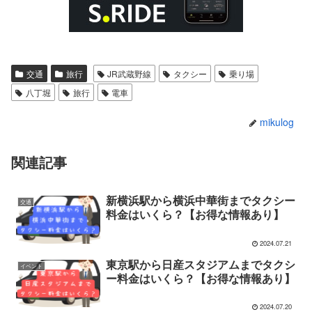
交通
旅行
JR武蔵野線
タクシー
乗り場
八丁堀
旅行
電車
mikulog
関連記事
新横浜駅から横浜中華街までタクシー
交通
料金はいくら？【お得な情報あり】
2024.07.21
東京駅から日産スタジアムまでタクシ
イベント
ー料金はいくら？【お得な情報あり】
2024.07.20