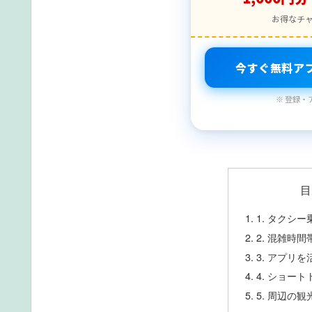
お得なチ
今すぐ無料ア
※ 登録・
目
1. タクシ
2. 混雑時
3. アプリ
4. ショー
5. 周辺の