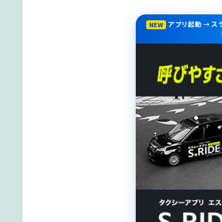
アプリ起動 → 
NEW