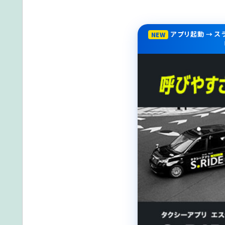
アプリ起動 → 
NEW