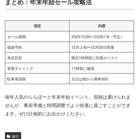
まとめ：年末年始セール攻略法
項目
内容
セール期間
2025/12/26〜2026/1/8（予定）
福袋予約
12月上旬〜12月25日前後
来店目安
開店1時間前に到着がベスト
昼食タイミング
11時前に確保
駐車場混雑
元日は朝から満車傾向
毎年人気のららぽーと年末年始イベント。混雑は避けられま
せんが、事前準備と時間調整でより快適に過ごすことができ
ます。ぜひ計画的にお出かけください。
旅行