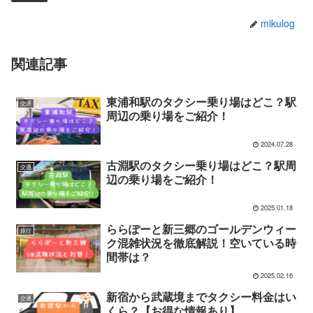
mikulog
関連記事
東浦和駅のタクシー乗り場はどこ？駅
交通
周辺の乗り場をご紹介！
2024.07.28
古淵駅のタクシー乗り場はどこ？駅周
交通
辺の乗り場をご紹介！
2025.01.18
ららぽーと新三郷のゴールデンウィー
旅行
ク混雑状況を徹底解説！空いている時
間帯は？
2025.02.16
新宿から武蔵境までタクシー料金はい
交通
くら？【お得な情報あり】