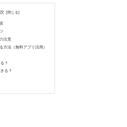
次
安
ツ
の注意
る方法（無料アプリ活用）
ける？
できる？