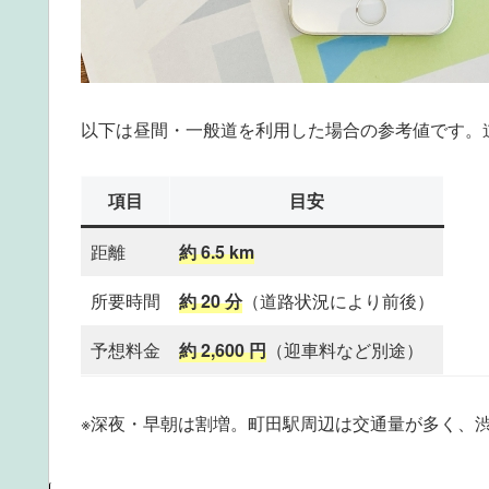
以下は昼間・一般道を利用した場合の参考値です。
項目
目安
距離
約 6.5 km
所要時間
約 20 分
（道路状況により前後）
予想料金
約 2,600 円
（迎車料など別途）
※深夜・早朝は割増。町田駅周辺は交通量が多く、