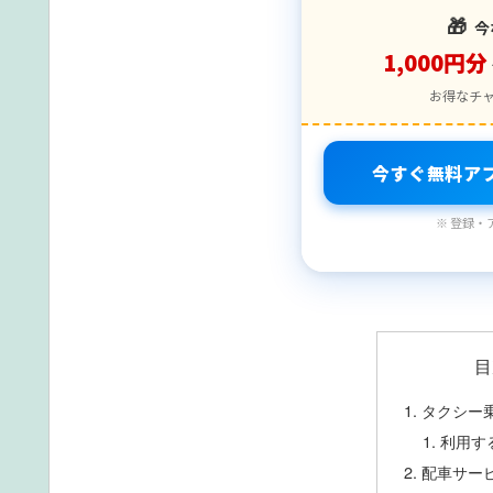
🎁
今
1,000円分
お得なチ
今すぐ無料ア
※ 登録・
目
タクシー
利用す
配車サー