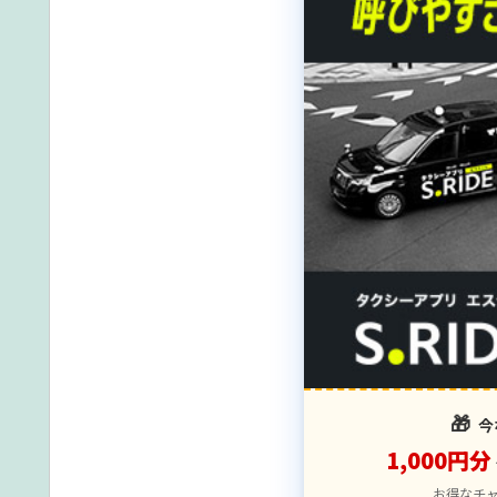
🎁
今
1,000円分
お得なチ