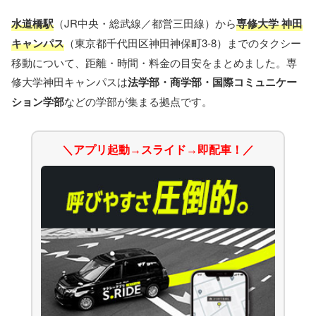
水道橋駅
（JR中央・総武線／都営三田線）から
専修大学 神田
キャンパス
（東京都千代田区神田神保町3-8）までのタクシー
移動について、距離・時間・料金の目安をまとめました。専
修大学神田キャンパスは
法学部・商学部・国際コミュニケー
ション学部
などの学部が集まる拠点です。
＼アプリ起動→スライド→即配車！／