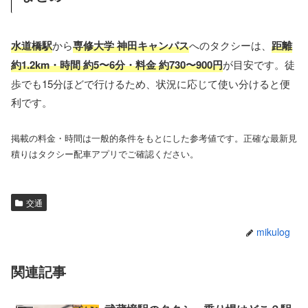
水道橋駅
から
専修大学 神田キャンパス
へのタクシーは、
距離
約1.2km・時間 約5〜6分・料金 約730〜900円
が目安です。徒
歩でも15分ほどで行けるため、状況に応じて使い分けると便
利です。
掲載の料金・時間は一般的条件をもとにした参考値です。正確な最新見
積りはタクシー配車アプリでご確認ください。
交通
mikulog
関連記事