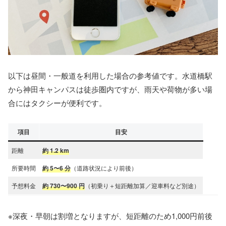
以下は昼間・一般道を利用した場合の参考値です。水道橋駅
から神田キャンパスは徒歩圏内ですが、雨天や荷物が多い場
合にはタクシーが便利です。
項目
目安
距離
約 1.2 km
所要時間
約 5〜6 分
（道路状況により前後）
予想料金
約 730〜900 円
（初乗り＋短距離加算／迎車料など別途）
※深夜・早朝は割増となりますが、短距離のため1,000円前後