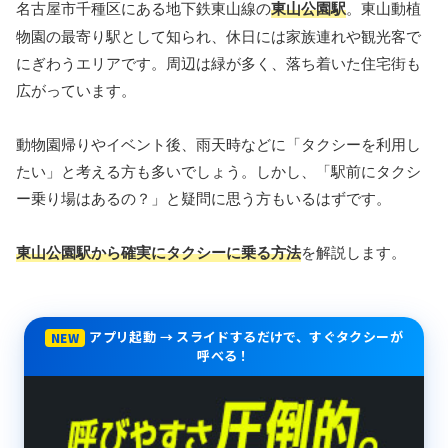
名古屋市千種区にある地下鉄東山線の
東山公園駅
。東山動植
物園の最寄り駅として知られ、休日には家族連れや観光客で
にぎわうエリアです。周辺は緑が多く、落ち着いた住宅街も
広がっています。
動物園帰りやイベント後、雨天時などに「タクシーを利用し
たい」と考える方も多いでしょう。しかし、「駅前にタクシ
ー乗り場はあるの？」と疑問に思う方もいるはずです。
東山公園駅から確実にタクシーに乗る方法
を解説します。
アプリ起動 → スライドするだけで、すぐタクシーが
NEW
呼べる！