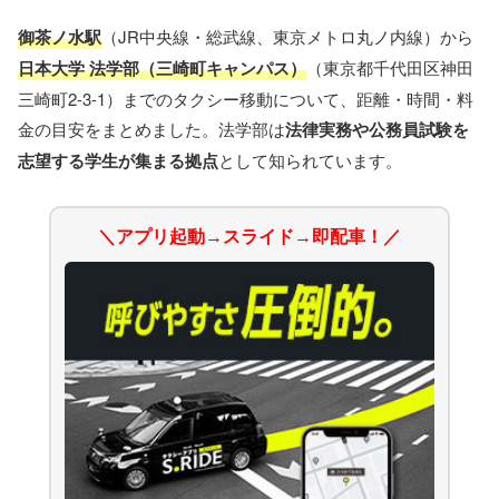
御茶ノ水駅
（JR中央線・総武線、東京メトロ丸ノ内線）から
日本大学 法学部（三崎町キャンパス）
（東京都千代田区神田
三崎町2-3-1）までのタクシー移動について、距離・時間・料
金の目安をまとめました。法学部は
法律実務や公務員試験を
志望する学生が集まる拠点
として知られています。
＼アプリ起動→スライド→即配車！／