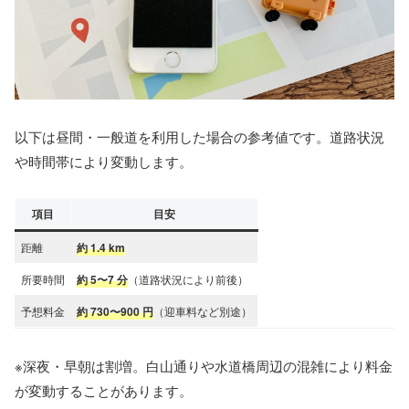
以下は昼間・一般道を利用した場合の参考値です。道路状況
や時間帯により変動します。
項目
目安
距離
約 1.4 km
所要時間
約 5〜7 分
（道路状況により前後）
予想料金
約 730〜900 円
（迎車料など別途）
※深夜・早朝は割増。白山通りや水道橋周辺の混雑により料金
が変動することがあります。