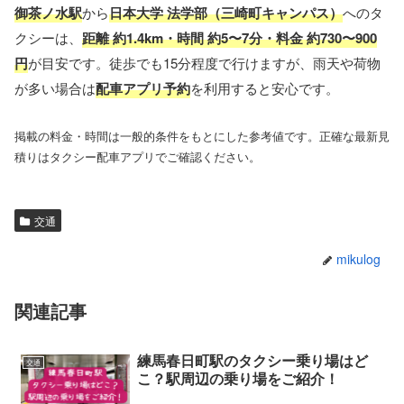
御茶ノ水駅
から
日本大学 法学部（三崎町キャンパス）
へのタ
クシーは、
距離 約1.4km・時間 約5〜7分・料金 約730〜900
円
が目安です。徒歩でも15分程度で行けますが、雨天や荷物
が多い場合は
配車アプリ予約
を利用すると安心です。
掲載の料金・時間は一般的条件をもとにした参考値です。正確な最新見
積りはタクシー配車アプリでご確認ください。
交通
mikulog
関連記事
練馬春日町駅のタクシー乗り場はど
交通
こ？駅周辺の乗り場をご紹介！