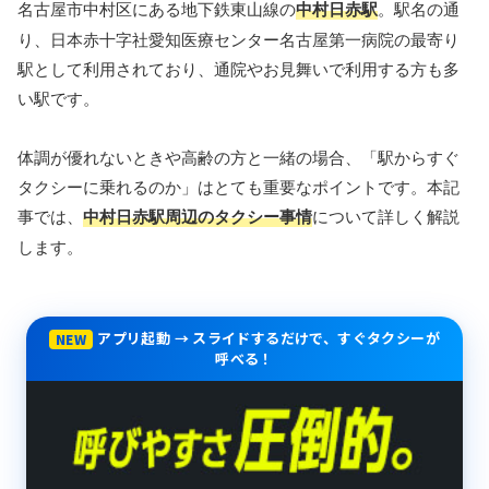
名古屋市中村区にある地下鉄東山線の
中村日赤駅
。駅名の通
り、日本赤十字社愛知医療センター名古屋第一病院の最寄り
駅として利用されており、通院やお見舞いで利用する方も多
い駅です。
体調が優れないときや高齢の方と一緒の場合、「駅からすぐ
タクシーに乗れるのか」はとても重要なポイントです。本記
事では、
中村日赤駅周辺のタクシー事情
について詳しく解説
します。
アプリ起動 → スライドするだけで、すぐタクシーが
NEW
呼べる！