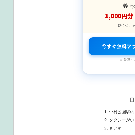
🎁
今
1,000円分
お得なチ
今すぐ無料ア
※ 登録・
目
中村公園駅の
タクシーがい
まとめ