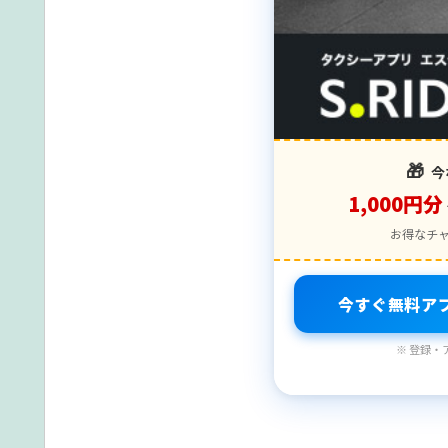
🎁
今
1,000円分
お得なチ
今すぐ無料ア
※ 登録・